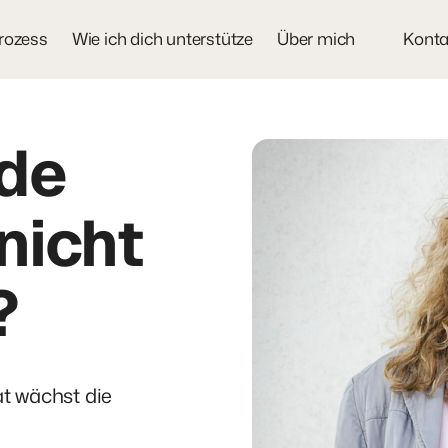
rozess
Wie ich dich unterstütze
Über mich
Konta
e 
nicht 
?
t wächst die 