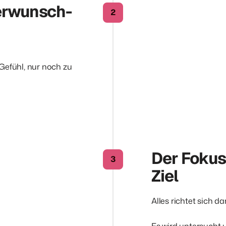
derwunsch-
2
Gefühl, nur noch zu 
Der Fokus 
3
Ziel
Alles richtet sich d
Es wird untersucht 