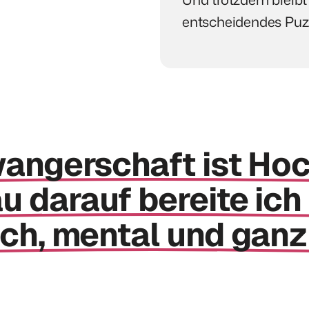
entscheidendes Puzz
angerschaft 
ist 
Hoc
u 
darauf 
bereite 
ich 
ch, 
mental 
und 
ganzh