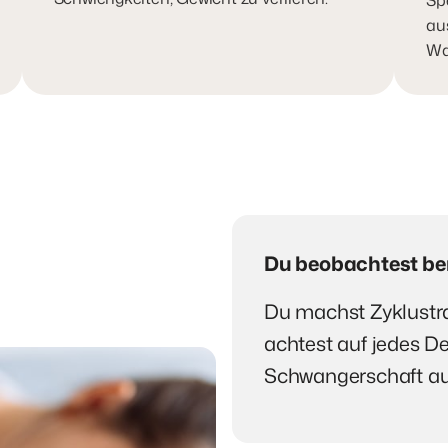
au
Wa
Du beobachtest ber
Du machst Zyklustra
achtest auf jedes De
Schwangerschaft au