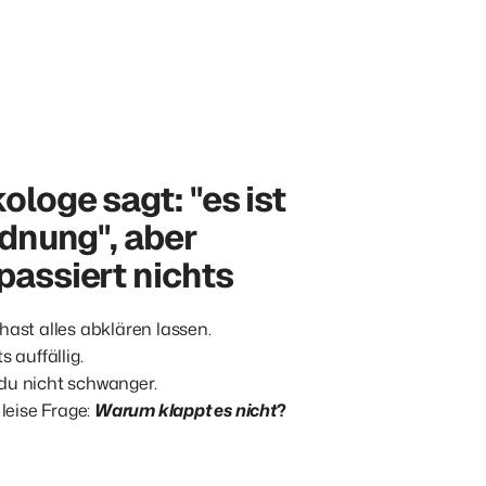
loge sagt: "es ist 
rdnung", aber 
passiert nichts
hast alles abklären lassen. 

 auffällig.

du nicht schwanger.

leise Frage: 
Warum klappt es nicht
?