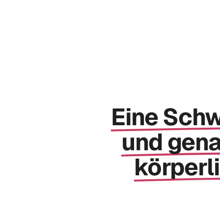
Eine 
Schw
und 
gena
körperli