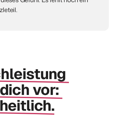
leteil.
hleistung 
dich 
vor: 
eitlich.